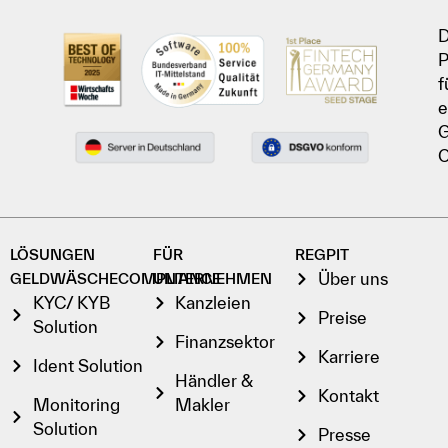
D
P
f
e
G
C
LÖSUNGEN
FÜR
REGPIT
Über uns
GELDWÄSCHECOMPLIANCE
UNTERNEHMEN
KYC/ KYB
Kanzleien
Preise
Solution
Finanzsektor
Karriere
Ident Solution
Händler &
Kontakt
Monitoring
Makler
Solution
Presse