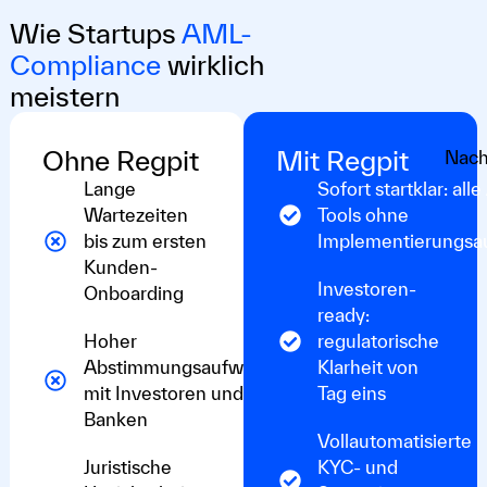
Wie Startups
AML-
Compliance
wirklich
meistern
Ohne Regpit
Mit Regpit
Vorher
Nach
Lange
Sofort startklar: all
Wartezeiten
Tools ohne
bis zum ersten
Implementierungsa
Kunden-
Investoren-
Onboarding
ready:
Hoher
regulatorische
Abstimmungsaufwand
Klarheit von
mit Investoren und
Tag eins
Banken
Vollautomatisierte
Juristische
KYC- und