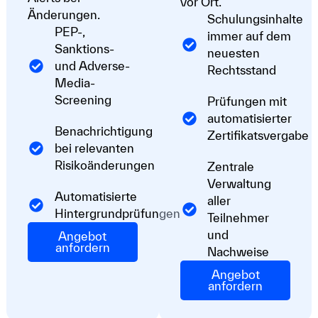
vor Ort.
Änderungen.
Schulungsinhalte
PEP-,
immer auf dem
Sanktions-
neuesten
und Adverse-
Rechtsstand
Media-
Screening
Prüfungen mit
automatisierter
Benachrichtigung
Zertifikatsvergabe
bei relevanten
Risikoänderungen
Zentrale
Verwaltung
Automatisierte
aller
Hintergrundprüfungen
Teilnehmer
und
Angebot
anfordern
Nachweise
Angebot
anfordern