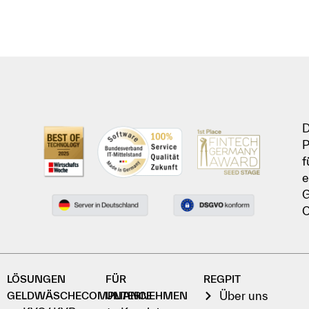
D
P
f
e
G
C
LÖSUNGEN
FÜR
REGPIT
Über uns
GELDWÄSCHECOMPLIANCE
UNTERNEHMEN