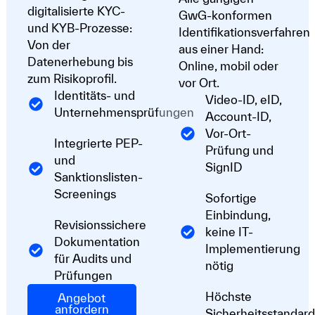
digitalisierte KYC-
GwG-konformen
und KYB-Prozesse:
Identifikationsverfahren
Von der
aus einer Hand:
Datenerhebung bis
Online, mobil oder
zum Risikoprofil.
vor Ort.
Identitäts- und
Video-ID, eID,
Unternehmensprüfungen
Account-ID,
Vor-Ort-
Integrierte PEP-
Prüfung und
und
SignID
Sanktionslisten-
Screenings
Sofortige
Einbindung,
Revisionssichere
keine IT-
Dokumentation
Implementierung
für Audits und
nötig
Prüfungen
Höchste
Angebot
anfordern
Sicherheitsstandard