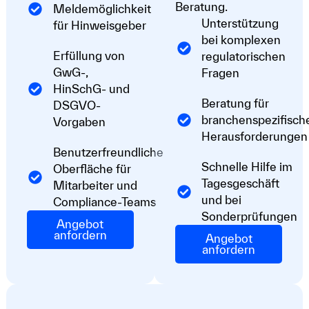
Beratung.
Meldemöglichkeit
Unterstützung
für Hinweisgeber
bei komplexen
Erfüllung von
regulatorischen
GwG-,
Fragen
HinSchG- und
Beratung für
DSGVO-
branchenspezifisch
Vorgaben
Herausforderungen
Benutzerfreundliche
Schnelle Hilfe im
Oberfläche für
Tagesgeschäft
Mitarbeiter und
und bei
Compliance-Teams
Sonderprüfungen
Angebot
anfordern
Angebot
anfordern