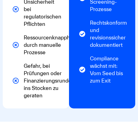
Unsicherheit
Screening-
bei
Prozesse
regulatorischen
Rechtskonform
Pflichten
und
Ressourcenknappheit
revisionssicher
durch manuelle
dokumentiert
Prozesse
Compliance
Gefahr, bei
wächst mit:
Prüfungen oder
Vom Seed bis
Finanzierungsrunden
zum Exit
ins Stocken zu
geraten