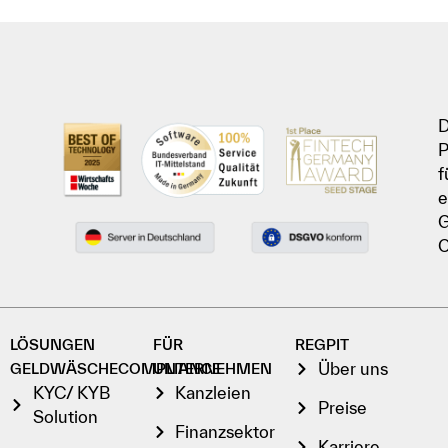
D
P
f
e
G
C
LÖSUNGEN
FÜR
REGPIT
Über uns
GELDWÄSCHECOMPLIANCE
UNTERNEHMEN
KYC/ KYB
Kanzleien
Preise
Solution
Finanzsektor
Karriere