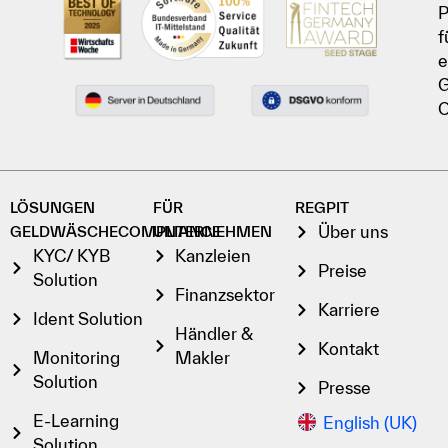
P
f
e
G
C
LÖSUNGEN
FÜR
REGPIT
Über uns
GELDWÄSCHECOMPLIANCE
UNTERNEHMEN
KYC/ KYB
Kanzleien
Preise
Solution
Finanzsektor
Karriere
Ident Solution
Händler &
Kontakt
Monitoring
Makler
Solution
Presse
E-Learning
English (UK)
Solution