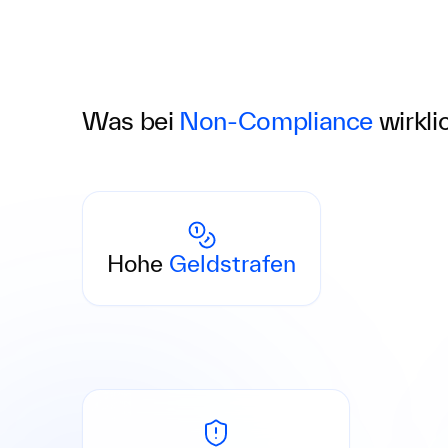
Was bei
Non-Compliance
wirkli
Strafen bis zu 5 Mio € oder 10 % des
Jahresumsatzes – bei Verstößen wird es
Hohe
Geldstrafen
schnell teuer.
Führungskräfte haften bei fehlender oder