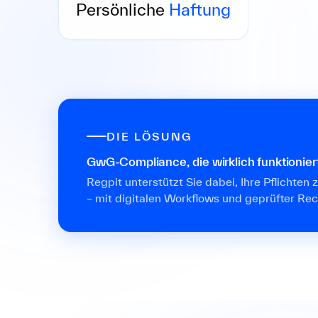
mangelhafter Prävention.
Persönliche
Haftung
DIE LÖSUNG
GwG-Compliance, die wirklich funktionier
Regpit unterstützt Sie dabei, Ihre Pflichten z
– mit digitalen Workflows und geprüfter Rec