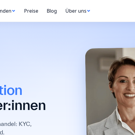
nden
Preise
Blog
Über uns
tion
r:innen
handel: KYC,
d.