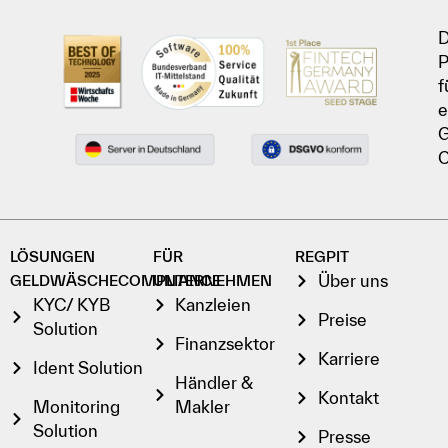
D
P
f
e
G
C
LÖSUNGEN
FÜR
REGPIT
Über uns
GELDWÄSCHECOMPLIANCE
UNTERNEHMEN
KYC/ KYB
Kanzleien
Preise
Solution
Finanzsektor
Karriere
Ident Solution
Händler &
Kontakt
Monitoring
Makler
Solution
Presse