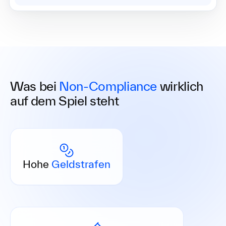
Was bei
Non-Compliance
wirklich
auf dem Spiel steht
Strafen bis zu 5 Mio € oder 10 % des
Jahresumsatzes – bei Verstößen wird es schnell
Hohe
Geldstrafen
teuer.