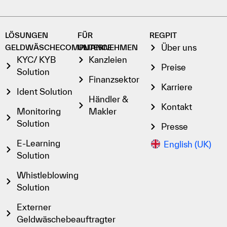
LÖSUNGEN
FÜR
REGPIT
Über uns
GELDWÄSCHECOMPLIANCE
UNTERNEHMEN
KYC/ KYB
Kanzleien
Preise
Solution
Finanzsektor
Karriere
Ident Solution
Händler &
Kontakt
Monitoring
Makler
Solution
Presse
E-Learning
English (UK)
Solution
Whistleblowing
Solution
Externer
Geldwäschebeauftragter