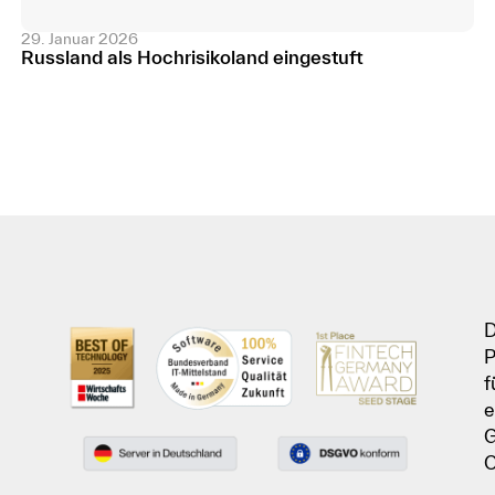
29. Januar 2026
Russland als Hochrisikoland eingestuft
D
P
f
e
G
C