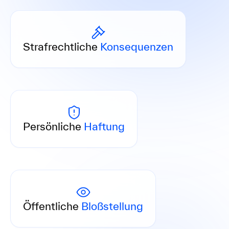
Verantwortliche Personen haften persönlich –
bis hin zu Freiheitsstrafen nach dem GwG.
Strafrechtliche
Konsequenzen
Geschäftsführer und GwG-Beauftragte haften
mit ihrem Privatvermögen bei grober
Persönliche
Haftung
Fahrlässigkeit.
Bußgeldbescheide werden öffentlich
bekanntgemacht – mit dauerhaftem
Öffentliche
Bloßstellung
Reputationsschaden für Ihre Kanzlei.