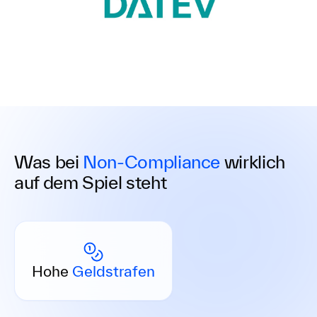
Was bei
Non-Compliance
wirklich
auf dem Spiel steht
Strafen bis zu 5 Mio € oder 10 % des
Jahresumsatzes – bei Verstößen wird es schnell
Hohe
Geldstrafen
teuer.