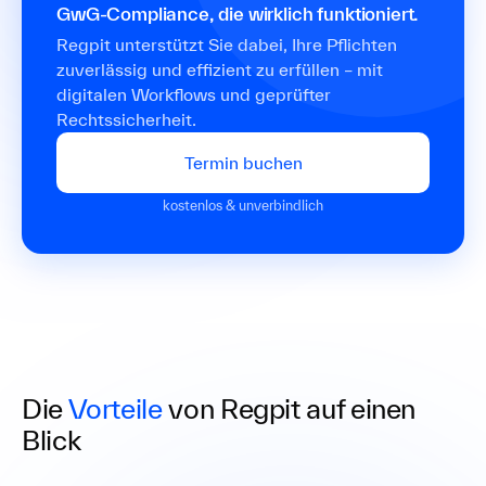
GwG-Compliance, die wirklich funktioniert.
Regpit unterstützt Sie dabei, Ihre Pflichten
zuverlässig und effizient zu erfüllen – mit
digitalen Workflows und geprüfter
Rechtssicherheit.
Termin buchen
kostenlos & unverbindlich
Die
Vorteile
von Regpit auf einen
Blick