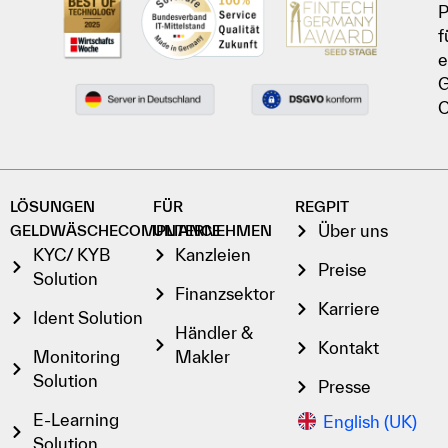
P
f
e
G
C
LÖSUNGEN
FÜR
REGPIT
Über uns
GELDWÄSCHECOMPLIANCE
UNTERNEHMEN
KYC/ KYB
Kanzleien
Preise
Solution
Finanzsektor
Karriere
Ident Solution
Händler &
Kontakt
Monitoring
Makler
Solution
Presse
E-Learning
English (UK)
Solution