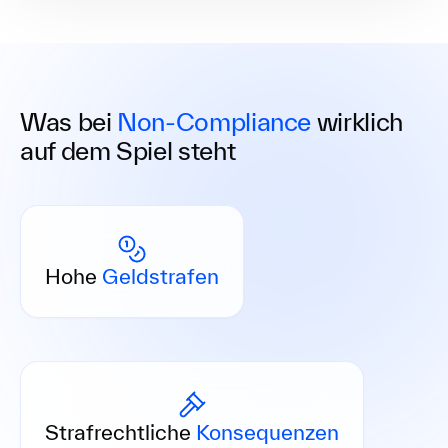
Was bei
Non-Compliance
wirklich
auf dem Spiel steht
Strafen bis zu 5 Mio € oder 10 % des
Jahresumsatzes – bei Verstößen wird es schnell
Hohe
Geldstrafen
teuer.
Freiheitsstrafen bis zu 10 Jahren bei
schwerwiegender Non-Compliance.
Strafrechtliche
Konsequenzen