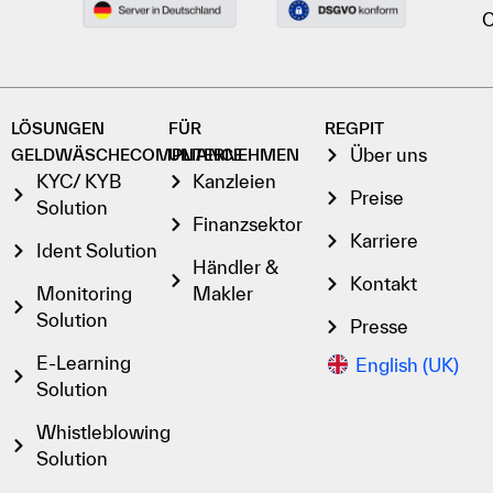
C
LÖSUNGEN
FÜR
REGPIT
Über uns
GELDWÄSCHECOMPLIANCE
UNTERNEHMEN
KYC/ KYB
Kanzleien
Preise
Solution
Finanzsektor
Karriere
Ident Solution
Händler &
Kontakt
Monitoring
Makler
Solution
Presse
E-Learning
English (UK)
Solution
Whistleblowing
Solution