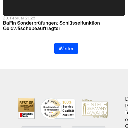
20. Februar 2025
BaFin Sonderprüfungen: Schlüsselfunktion
Geldwäschebeauftragter
Weiter
D
P
f
e
G