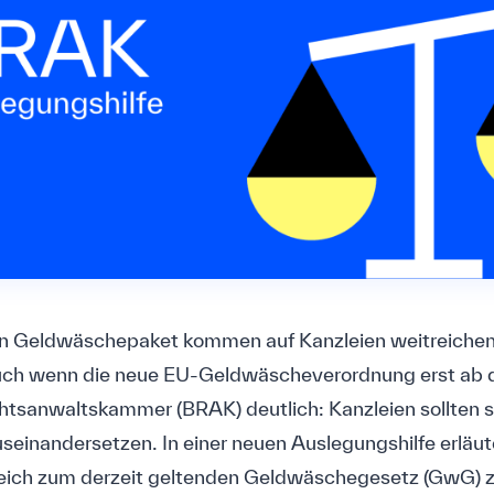
n Geldwäschepaket kommen auf Kanzleien weitreiche
uch wenn die neue EU-Geldwäscheverordnung erst ab
tsanwaltskammer (BRAK) deutlich: Kanzleien sollten si
useinandersetzen. In einer neuen Auslegungshilfe erläu
eich zum derzeit geltenden Geldwäschegesetz (GwG) z