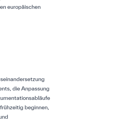
nen europäischen
Auseinandersetzung
ents, die Anpassung
okumentationsabläufe
 frühzeitig beginnen,
 und