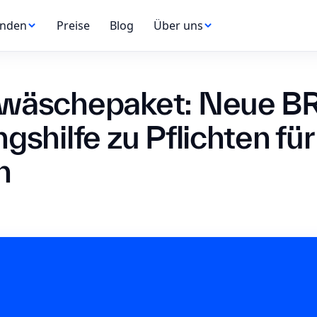
nden
Preise
Blog
Über uns
wäschepaket: Neue B
shilfe zu Pflichten für
n