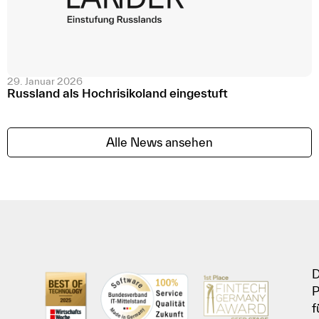
29. Januar 2026
Russland als Hochrisikoland eingestuft
Alle News ansehen
D
P
f