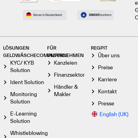
e
G
C
LÖSUNGEN
FÜR
REGPIT
Über uns
GELDWÄSCHECOMPLIANCE
UNTERNEHMEN
KYC/ KYB
Kanzleien
Preise
Solution
Finanzsektor
Karriere
Ident Solution
Händler &
Kontakt
Monitoring
Makler
Solution
Presse
E-Learning
English (UK)
Solution
Whistleblowing