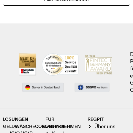
D
P
f
e
G
C
LÖSUNGEN
FÜR
REGPIT
Über uns
GELDWÄSCHECOMPLIANCE
UNTERNEHMEN