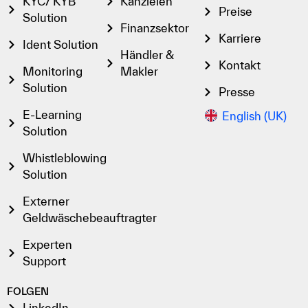
KYC/ KYB
Kanzleien
Preise
Solution
Finanzsektor
Karriere
Ident Solution
Händler &
Kontakt
Monitoring
Makler
Solution
Presse
E-Learning
English (UK)
Solution
Whistleblowing
Solution
Externer
Geldwäschebeauftragter
Experten
Support
FOLGEN
LinkedIn