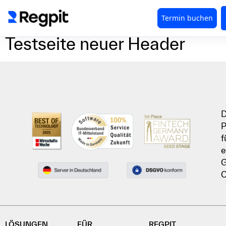
Testseite neuer Header
D
P
f
e
G
C
LÖSUNGEN
FÜR
REGPIT