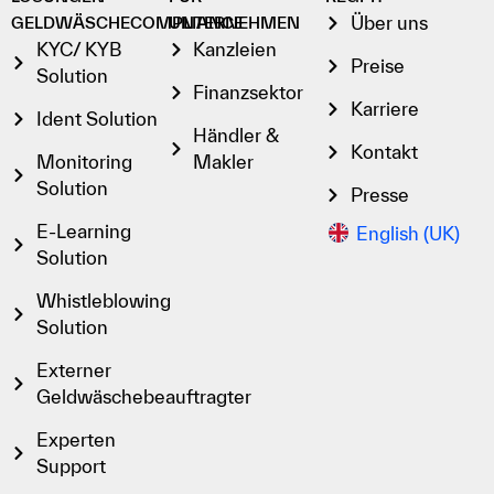
Über uns
GELDWÄSCHECOMPLIANCE
UNTERNEHMEN
KYC/ KYB
Kanzleien
Preise
Solution
Finanzsektor
Karriere
Ident Solution
Händler &
Kontakt
Monitoring
Makler
Solution
Presse
E-Learning
English (UK)
Solution
Whistleblowing
Solution
Externer
Geldwäschebeauftragter
Experten
Support