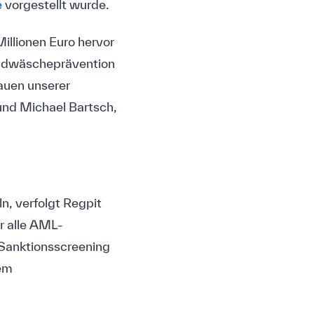
e
vorgestellt wurde.
illionen Euro hervor
Geldwäscheprävention
rauen unserer
 und Michael Bartsch,
n, verfolgt Regpit
ür alle AML-
Sanktionsscreening
dem