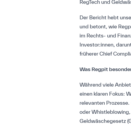
RegTech und Geldwäsc
Der Bericht hebt unse
und betont, wie Regpi
im Rechts- und Finanz
Investor:innen, darun
früherer Chief Compl
Was Regpit besonde
Während viele Anbiete
einen klaren Fokus: W
relevanten Prozesse
oder Whistleblowing,
Geldwäschegesetz (GwG