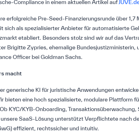
he-Compliance in einem aktuellen Artikel auf
JUVE.d
re erfolgreiche Pre-Seed-Finanzierungsrunde über 1,7 M
t sich als spezialisierter Anbieter für automatisierte 
markt etabliert. Besonders stolz sind wir auf das Vert
ter Brigitte Zypries, ehemalige Bundesjustizministerin,
iance Officer bei Goldman Sachs.
rs macht
r generische KI für juristische Anwendungen entwickel
ir bieten eine hoch spezialisierte, modulare Plattform f
. Ob KYC/KYB-Onboarding, Transaktionsüberwachung, 
 unsere SaaS-Lösung unterstützt Verpflichtete nach 
) effizient, rechtssicher und intuitiv.