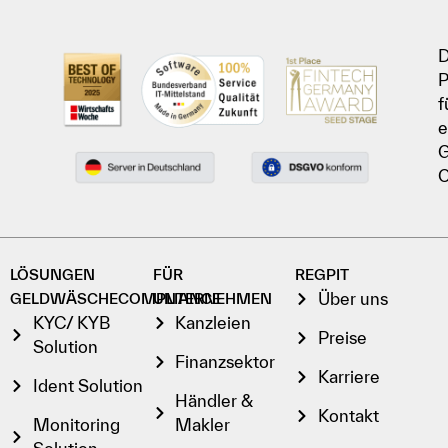
D
P
f
e
G
C
LÖSUNGEN
FÜR
REGPIT
Über uns
GELDWÄSCHECOMPLIANCE
UNTERNEHMEN
KYC/ KYB
Kanzleien
Preise
Solution
Finanzsektor
Karriere
Ident Solution
Händler &
Kontakt
Monitoring
Makler