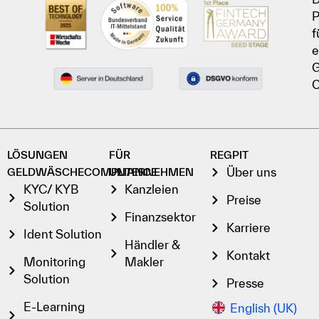
P
f
e
G
C
LÖSUNGEN
FÜR
REGPIT
Über uns
GELDWÄSCHECOMPLIANCE
UNTERNEHMEN
KYC/ KYB
Kanzleien
Preise
Solution
Finanzsektor
Karriere
Ident Solution
Händler &
Kontakt
Monitoring
Makler
Solution
Presse
E-Learning
English (UK)