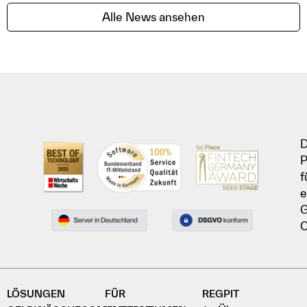
Alle News ansehen
D
P
f
e
G
C
LÖSUNGEN
FÜR
REGPIT