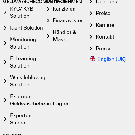
Über uns
GELDWÄSCHECOMPLIANCE
UNTERNEHMEN
KYC/ KYB
Kanzleien
Preise
Solution
Finanzsektor
Karriere
Ident Solution
Händler &
Kontakt
Monitoring
Makler
Solution
Presse
E-Learning
English (UK)
Solution
Whistleblowing
Solution
Externer
Geldwäschebeauftragter
Experten
Support