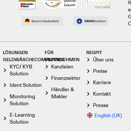
f
e
G
C
LÖSUNGEN
FÜR
REGPIT
Über uns
GELDWÄSCHECOMPLIANCE
UNTERNEHMEN
KYC/ KYB
Kanzleien
Preise
Solution
Finanzsektor
Karriere
Ident Solution
Händler &
Kontakt
Monitoring
Makler
Solution
Presse
E-Learning
English (UK)
Solution