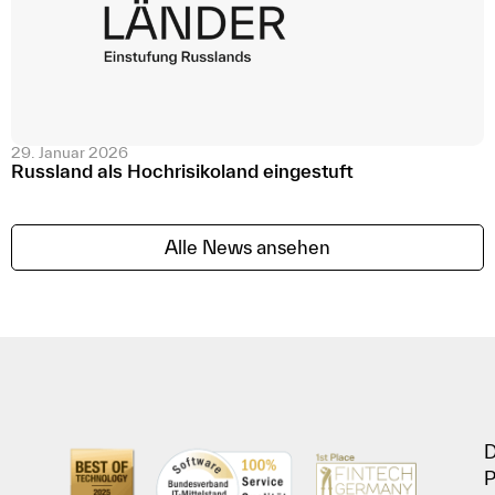
29. Januar 2026
Russland als Hochrisikoland eingestuft
Alle News ansehen
D
P