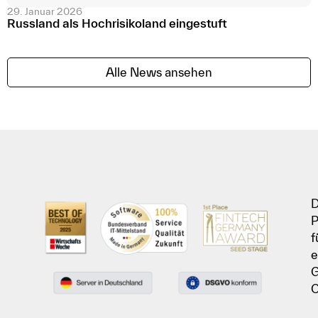
29. Januar 2026
Russland als Hochrisikoland eingestuft
Alle News ansehen
D
P
f
e
G
C