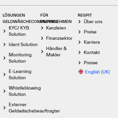
LÖSUNGEN
FÜR
REGPIT
Über uns
GELDWÄSCHECOMPLIANCE
UNTERNEHMEN
KYC/ KYB
Kanzleien
Preise
Solution
Finanzsektor
Karriere
Ident Solution
Händler &
Kontakt
Monitoring
Makler
Solution
Presse
E-Learning
English (UK)
Solution
Whistleblowing
Solution
Externer
Geldwäschebeauftragter