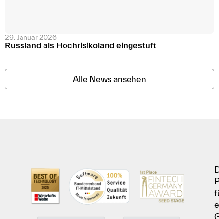
29. Januar 2026
Russland als Hochrisikoland eingestuft
Alle News ansehen
D
P
f
e
G