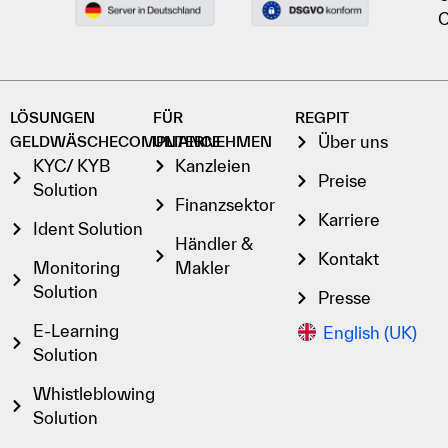
C
LÖSUNGEN
FÜR
REGPIT
Über uns
GELDWÄSCHECOMPLIANCE
UNTERNEHMEN
KYC/ KYB
Kanzleien
Preise
Solution
Finanzsektor
Karriere
Ident Solution
Händler &
Kontakt
Monitoring
Makler
Solution
Presse
E-Learning
English (UK)
Solution
Whistleblowing
Solution