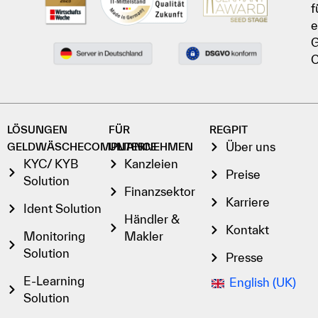
f
e
G
C
LÖSUNGEN
FÜR
REGPIT
Über uns
GELDWÄSCHECOMPLIANCE
UNTERNEHMEN
KYC/ KYB
Kanzleien
Preise
Solution
Finanzsektor
Karriere
Ident Solution
Händler &
Kontakt
Monitoring
Makler
Solution
Presse
E-Learning
English (UK)
Solution